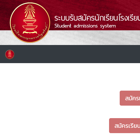
สมัคร
สมัครเรีย